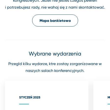
kongresowych. Jeżeli nie jesteś czegoś pewien
i potrzebujesz rady, nie wahaj się z nami skontaktować.
Mapa bankietowa
Wybrane wydarzenia
Przegld kilku wydarze, ktre zostay zorganizowane w
naszych salach konferencyjnych.
STYCZEŃ 2025
M