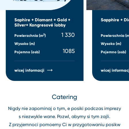
Saphire + Diamant + Gold +
Sapphire + D
Silver+ Kongresové lobby
1 330
2
Powierzchnia (m
)
Powierzchnia (
Wysoko (m)
Wysoko (m)
1085
Pojemno (osb)
Pojemno (osb)
wicej informacji
wicej informacj
Catering
Nigdy nie zapominaj o tym, e posiki podczas imprezy
s niezwykle wane. Pozwl, abymy si tym zajli.
Z przyjemnoci pomoemy Ci w przygotowaniu posikw