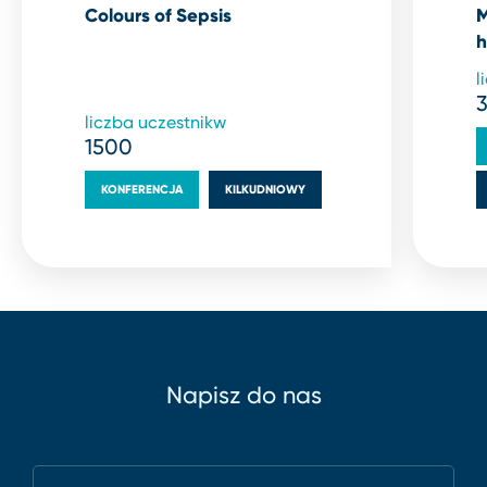
Colours of Sepsis
M
h
l
liczba uczestnikw
1500
KONFERENCJA
KILKUDNIOWY
Napisz do nas