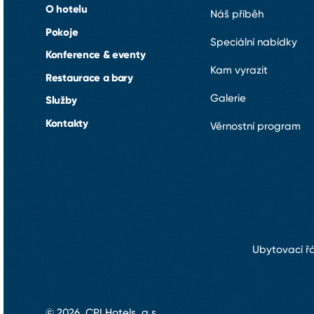
O hotelu
Náš příběh
Pokoje
Speciální nabídky
Konference & eventy
Kam vyrazit
Restaurace a bary
Galerie
Služby
Kontakty
Věrnostní program
Ubytovací ř
© 2026, CPI Hotels, a.s.