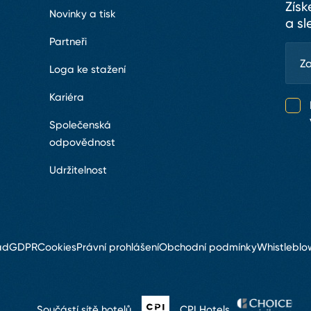
Získ
Novinky a tisk
a sl
Partneři
Loga ke stažení
Kariéra
Společenská
odpovědnost
Udržitelnost
ád
GDPR
Cookies
Právní prohlášení
Obchodní podmínky
Whistleblo
Součástí sítě hotelů
CPI Hotels