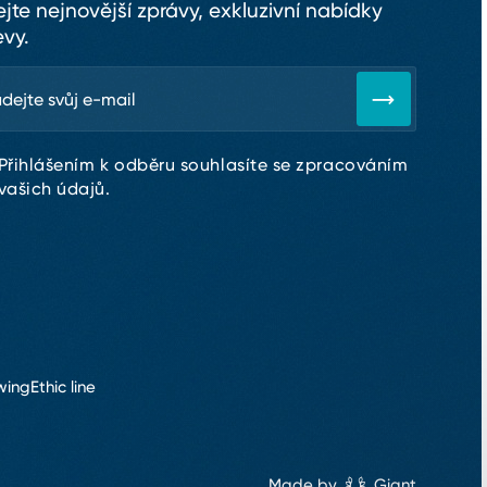
ejte nejnovější zprávy, exkluzivní nabídky
evy.
Přihlášením k odběru souhlasíte se zpracováním
vašich údajů.
wing
Ethic line
Made by
Giant