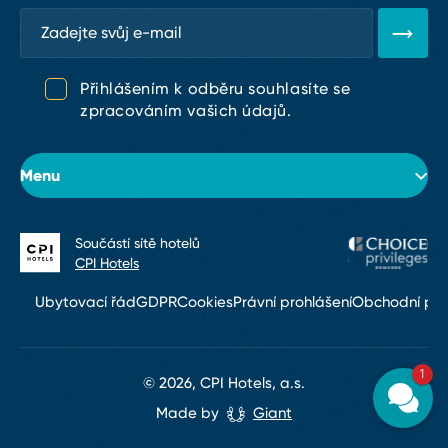
Přihlášením k odběru souhlasíte se
zpracováním vašich údajů.
Menu
Součástí sítě hotelů
O hotelu
CPI Hotels
Pokoje
Ubytovací řád
GDPR
Cookies
Právní prohlášení
Obchodní po
Konference & eventy
1
Restaurace a bary
© 2026, CPI Hotels, a.s.
Made by
Giant
Služby