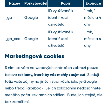
Název
Poskytovatel
Popis
Expirace
ID využívané k
1 rok, 1
_ga
Google
identifikaci
měsíc a 4
uživatelů
dny
ID využívané k
1 rok, 1
_ga_xxx
Google
identifikaci
měsíc a 4
uživatelů
dny
Marketingové cookies
S nimi se vám na webových stránkách zobrazí pouze
reklamy, které by vás mohly zaujmout
takové
. Sledují
totiž vaše zájmy na jiných stránkách, jako je Google
nebo třeba Facebook. Jejich zakázáním nedosáhnete
menšího počtu reklamních sdělení. Bude jich stejně, ale
bez zaměření.