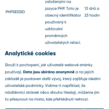
založenými na
jazyce PHP. Toto je
13 dnů a
PHPSESSID
obecný identifikátor
23 hodin
používaný k
udržování
proměnných
uživatelských relací.
Analytické cookies
Slouží k pochopení, jak uživatelé webové stránky
Data jsou sbírána anonymně
používají.
a na jejich
základě je postaven další vývoj, který zajišťuje ideální
uživatelské podmínky. Vidíme-li například, že
návštěvníci stránek něco dlouho hledají, můžeme jim
to přesunout na místo, kde přehlédnutí nehrozí.