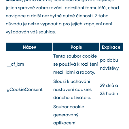
jejich správné zobrazování, odesílání formulářů, chod
navigace a další nezbytně nutné činnosti. Z toho
důvodu je nelze vypnout a pro jejich zapojení není
vyžadován váš souhlas.
Název
Popis
Expirace
Tento soubor cookie
po dobu
__cf_bm
se používá k rozlišení
návštěvy
mezi lidmi a roboty.
Slouží k uchování
29 dnů a
gCookieConsent
nastavení cookies
23 hodin
daného uživatele.
Soubor cookie
generovaný
aplikacemi