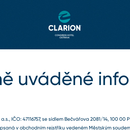
ně uváděné inf
a.s., IČO: 47116757, se sídlem Bečvářova 2081/14, 100 00 Pr
apsaná v obchodním rejstříku vedeném Městským soudem v 