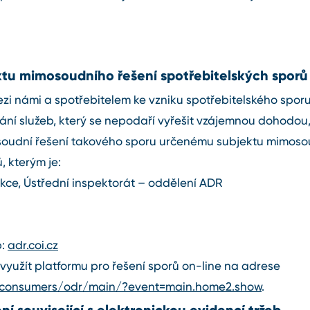
ktu mimosoudního řešení spotřebitelských sporů
ezi námi a spotřebitelem ke vzniku spotřebitelského spor
ání služeb, který se nepodaří vyřešit vzájemnou dohodou,
oudní řešení takového sporu určenému subjektu mimoso
, kterým je:
ce, Ústřední inspektorát – oddělení ADR
b:
adr.coi.cz
využít platformu pro řešení sporů on⁠-⁠line na adrese
u/consumers/odr/main/?event=main.home2.show
.
í související s elektronickou evidencí tržeb