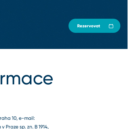
Rezervovat
ormace
aha 10, e⁠-⁠mail:
Praze sp. zn. B 1914,