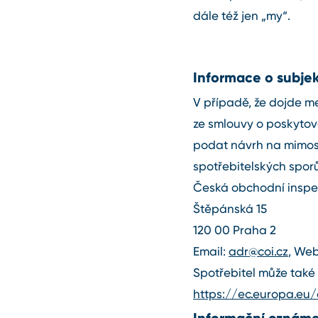
dále též jen „my“.
Informace o subje
V případě, že dojde m
ze smlouvy o poskytov
podat návrh na mimos
spotřebitelských sporů
Česká obchodní inspek
Štěpánská 15
120 00 Praha 2
Email:
adr@coi.cz
, We
Spotřebitel může také 
https://ec.europa.e
Informační oznámen