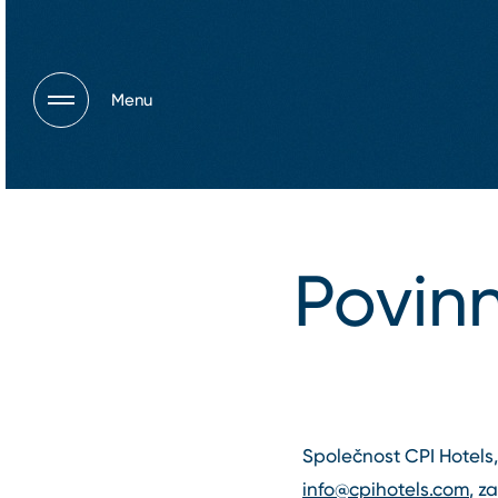
Menu
Povin
Společnost CPI Hotels, 
info@cpihotels.com
, z