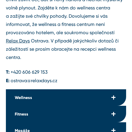
volně plynout. Zajděte k nám do wellness centra
a zažijte své chvilky pohody. Dovolujeme si vás
informovat, že wellness a fitness centrum není
provozováno hotelem, ale soukromou společností
Relax Days
Ostrava. V případě jakýchkoliv dotazů či
záležitostí se prosím obracejte na recepci wellness
centra.
T:
+420 606 629 153
E:
ostrava@relaxdays.cz
Wellness
Fitness
Zajdete si do bazénu. Necháte vodní trysky, aby
vás masírovaly ve vířivce. Svaly a mysl uvolníte při
Masáže
saunovém rituálu. Nakonec si vezmete drink, svoji
Po dni plném pracovních schůzek si potřebujete