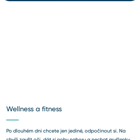
Wellness a fitness
Po dlouhém dni chcete jen jediné, odpočinout si. Na
chvíli zavřít oči, dát si nohy nahoru a nechat myšlenky