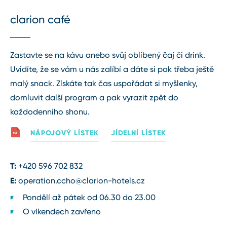
clarion café
Zastavte se na kávu anebo svůj oblíbený čaj či drink.
Uvidíte, že se vám u nás zalíbí a dáte si pak třeba ještě
malý snack. Získáte tak čas uspořádat si myšlenky,
domluvit další program a pak vyrazit zpět do
každodenního shonu.
NÁPOJOVÝ LÍSTEK
JÍDELNÍ LÍSTEK
T:
+420 596 702 832
E:
operation.ccho@clarion⁠-⁠hotels.cz
Pondělí až pátek od 06.30 do 23.00
O víkendech zavřeno