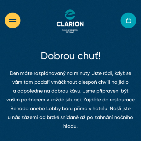
Dobrou chuť!
Den máte rozplánovaný na minuty. Jste rádi, když se
vám tam podaří vmáčknout alespoň chvíli na jídlo
a odpoledne na dobrou kávu. Jsme připraveni být
vaším partnerem v každé situaci. Zajděte do restaurace
Benada anebo Lobby baru přímo v hotelu. Našli jste
u nás zázemí od brzké snídaně až po zahnání nočního
hladu.