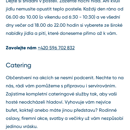
Dejte si snídani v posteli. Zažeňte noční hlad. Ani kvůli
jídlu nemusíte opustit teplo postele. Každý den ráno od
06.00 do 10.00 (o víkendu od 6:30 ⁠-⁠ 10:30) a ve všední
dny večer od 18.00 do 22.00 hodin si vyberete ze široké
nabídky jídla a pití, které doneseme přímo až k vám.
Zavolejte nám
+420 596 702
832
Catering
Občerstvení na akcích se nesmí podcenit. Nechte to na
nás, rádi vám pomůžeme s přípravou i servírováním.
Zajistíme kompletní cateringové služby tak, aby vaši
hosté neodcházeli hladoví. Vyhovuje vám nejvíce
bufet, koktejl anebo máte jinou představu? Rodinné
oslavy, firemní akce, svatby a večírky už vám nezpůsobí
jedinou vrásku.