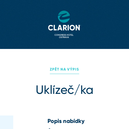
ZPĚT NA VÝPIS
Uklízeč/ka
Popis nabídky