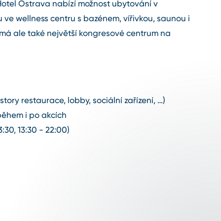
otel Ostrava nabízí možnost ubytování v
 ve wellness centru s bazénem, vířivkou, saunou i
 má ale také největší kongresové centrum na
tory restaurace, lobby, sociální zařízení, …)
během i po akcích
30, 13:30 - 22:00)