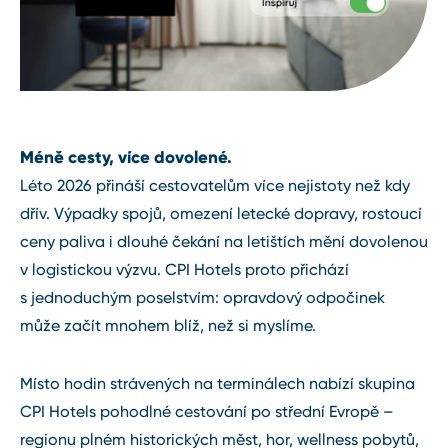
Méně cesty, více dovolené.
Léto 2026 přináší cestovatelům více nejistoty než kdy
dřív. Výpadky spojů, omezení letecké dopravy, rostoucí
ceny paliva i dlouhé čekání na letištích mění dovolenou
v logistickou výzvu. CPI Hotels proto přichází
s jednoduchým poselstvím: opravdový odpočinek
může začít mnohem blíž, než si myslíme.
Místo hodin strávených na terminálech nabízí skupina
CPI Hotels pohodlné cestování po střední Evropě –
regionu plném historických měst, hor, wellness pobytů,