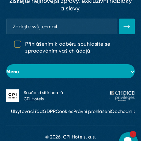
Získejte nejnovější zprávy, exkluzivní nabídky
a slevy.
Přihlášením k odběru souhlasíte se
zpracováním vašich údajů.
Menu
Součástí sítě hotelů
O hotelu
CPI Hotels
Pokoje
Ubytovací řád
GDPR
Cookies
Právní prohlášení
Obchodní po
Konference & eventy
1
Restaurace a bary
© 2026, CPI Hotels, a.s.