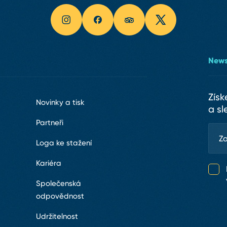
News
Získ
Novinky a tisk
a sl
Partneři
Loga ke stažení
Kariéra
Společenská
odpovědnost
Udržitelnost