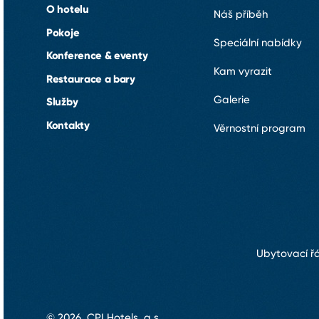
O hotelu
Náš příběh
Pokoje
Speciální nabídky
Konference & eventy
Kam vyrazit
Restaurace a bary
Galerie
Služby
Kontakty
Věrnostní program
Ubytovací ř
© 2026, CPI Hotels, a.s.