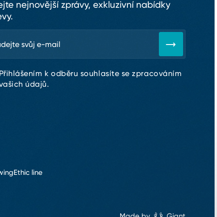
ejte nejnovější zprávy, exkluzivní nabídky
evy.
Přihlášením k odběru souhlasíte se zpracováním
vašich údajů.
wing
Ethic line
Made by
Giant