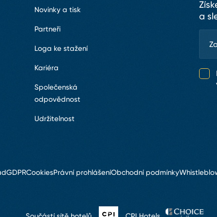
Získ
Novinky a tisk
a sl
Partneři
Loga ke stažení
Kariéra
Společenská
odpovědnost
Udržitelnost
ád
GDPR
Cookies
Právní prohlášení
Obchodní podmínky
Whistleblo
Součástí sítě hotelů
CPI Hotels