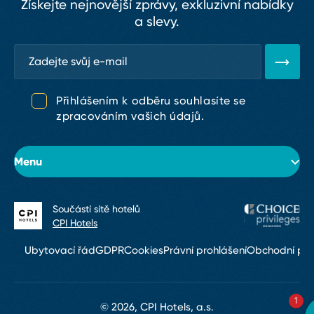
Získejte nejnovější zprávy, exkluzivní nabídky
a slevy.
Přihlášením k odběru souhlasíte se
zpracováním vašich údajů.
Menu
Součástí sítě hotelů
O hotelu
CPI Hotels
Pokoje
Ubytovací řád
GDPR
Cookies
Právní prohlášení
Obchodní po
Konference & eventy
1
Restaurace a bary
© 2026, CPI Hotels, a.s.