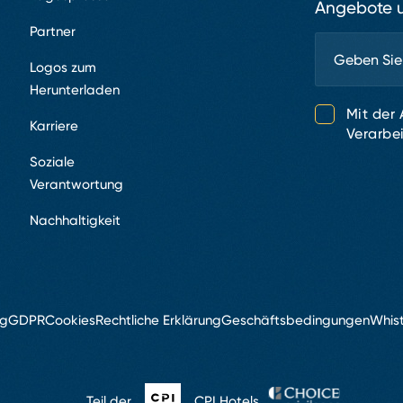
Angebote u
Partner
Logos zum
Herunterladen
Mit der
Karriere
Verarbe
Soziale
Verantwortung
Nachhaltigkeit
ng
GDPR
Cookies
Rechtliche Erklärung
Geschäftsbedingungen
Whis
Teil der
CPI Hotels