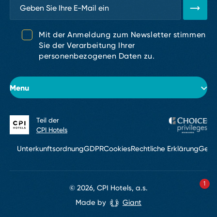
Mit der Anmeldung zum Newsletter stimmen
Sie der Verarbeitung Ihrer
personenbezogenen Daten zu.
Menu
Teil der
Über das Hotel
CPI Hotels
Zimmer
Unterkunftsordnung
GDPR
Cookies
Rechtliche Erklärung
Gesc
Konferenzen & Events
1
Restaurants und Bars
© 2026, CPI Hotels, a.s.
Made by
Giant
Service